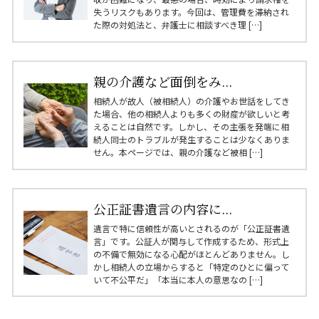
失うリスクもあります。今回は、管理費を滞納され
た際の対処法と、弁護士に相談すべき理 […]
親の介護など面倒をみ...
相続人が故人（被相続人）の介護やお世話をしてき
た場合、他の相続人よりも多くの財産が欲しいと考
えることは自然です。しかし、その主張を発端に相
続人同士のトラブルが発生することは少なくありま
せん。本ページでは、親の介護など被相 […]
公正証書遺言の内容に...
遺言で特に信頼性が高いとされるのが「公正証書遺
言」です。公証人が関与して作成するため、形式上
の不備で無効になる心配がほとんどありません。し
かし相続人の立場からすると「特定のひとに偏って
いて不公平だ」「本当に本人の意思なの […]