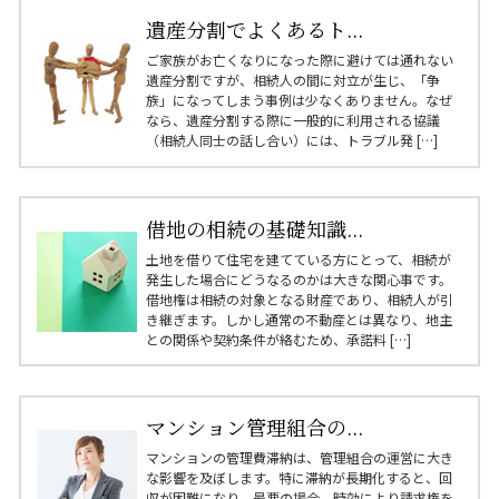
遺産分割でよくあるト...
ご家族がお亡くなりになった際に避けては通れない
遺産分割ですが、相続人の間に対立が生じ、「争
族」になってしまう事例は少なくありません。なぜ
なら、遺産分割する際に一般的に利用される協議
（相続人同士の話し合い）には、トラブル発 […]
借地の相続の基礎知識...
土地を借りて住宅を建てている方にとって、相続が
発生した場合にどうなるのかは大きな関心事です。
借地権は相続の対象となる財産であり、相続人が引
き継ぎます。しかし通常の不動産とは異なり、地主
との関係や契約条件が絡むため、承諾料 […]
マンション管理組合の...
マンションの管理費滞納は、管理組合の運営に大き
な影響を及ぼします。特に滞納が長期化すると、回
収が困難になり、最悪の場合、時効により請求権を