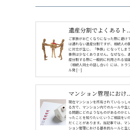
遺産分割でよくあるト..
ご家族がお亡くなりになった際に避け
は通れない遺産分割ですが、相続人の
に対立が生じ、「争族」になってしま
事例は少なくありません。なぜなら、
産分割する際に一般的に利用される協
（相続人同士の話し合い）には、トラ
ル発 […]
マンション管理におけ..
現在マンションを所有されていらっし
る方で、マンション内でのルールや生
る問題にどのようなものがあるのかと
ったことを知りたいというご相談をい
だくことがあります。当記事では、マ
ション管理における基本的ルールと生