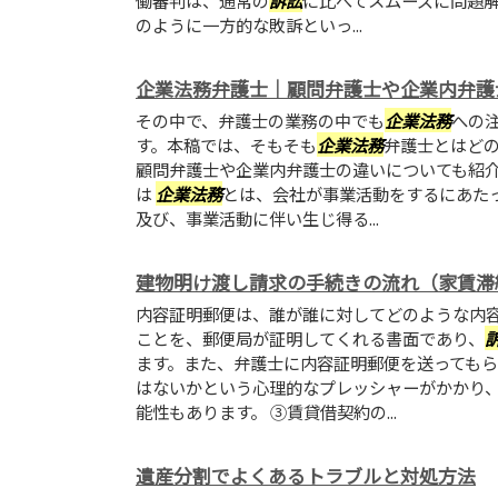
働審判は、通常の
訴訟
に比べてスムーズに問題
のように一方的な敗訴といっ...
企業法務弁護士｜顧問弁護士や企業内弁護
その中で、弁護士の業務の中でも
企業法務
への
す。本稿では、そもそも
企業法務
弁護士とはど
顧問弁護士や企業内弁護士の違いについても紹
は
企業法務
とは、会社が事業活動をするにあた
及び、事業活動に伴い生じ得る...
建物明け渡し請求の手続きの流れ（家賃滞
内容証明郵便は、誰が誰に対してどのような内
ことを、郵便局が証明してくれる書面であり、
ます。また、弁護士に内容証明郵便を送ってもら
はないかという心理的なプレッシャーがかかり
能性もあります。 ③賃貸借契約の...
遺産分割でよくあるトラブルと対処方法