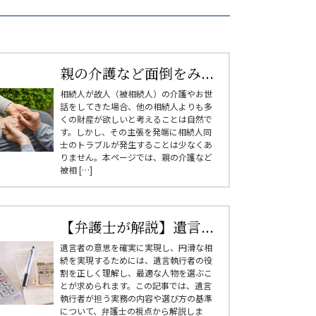
親の介護など面倒をみ...
相続人が故人（被相続人）の介護やお世
話をしてきた場合、他の相続人よりも多
くの財産が欲しいと考えることは自然で
す。しかし、その主張を発端に相続人同
士のトラブルが発生することは少なくあ
りません。本ページでは、親の介護など
被相 […]
【弁護士が解説】遺言...
遺言者の意思を確実に実現し、円滑な相
続を実現するためには、遺言執行者の役
割を正しく理解し、最適な人物を選ぶこ
とが求められます。この記事では、遺言
執行者が担う実務の内容や選び方の基準
について、弁護士の視点から解説しま