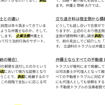
解決ができるだけでなく、
訴訟
て、回避・最小限化を図ること
ます。弁護士 野崎 大介では...
士との違い
立ち退き料は借主側から積
注目度は年々高まってきていま
どうしても話し合いで合意がで
のような弁護士なのか、そして、
りますが、上述のとおり借主側
介します。
企業法務
弁護士と
主側が建物明け渡し請求
訴訟
を
って行う法的行為のサポート、
で、前の見出しでご紹介した「
す。 立退料のトラブルは弁護士 .
納の場合）
弁護士ならすべての不動産
容の郵便を送付したのかという
トラブルが裁判にまで発展して
訴訟
において強力な証拠となり
は司法書士が代理人となって裁
うことで、
訴訟
に発展するので
べての不動産トラブルに対応す
、この段階で支払いに応じる可
にも代理人としても依頼をする
ト 不動産トラブルの当事者間で..