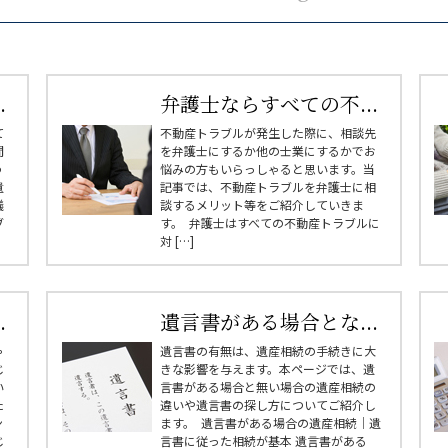
.
弁護士ならすべての不...
て
不動産トラブルが発生した際に、相談先
間
を弁護士にするか他の士業にするかでお
う
悩みの方もいらっしゃると思います。当
遺
記事では、不動産トラブルを弁護士に相
議
談するメリット等をご紹介していきま
ブ
す。 弁護士はすべての不動産トラブルに
対 […]
.
遺言書がある場合とな...
ゃ
遺言書の有無は、遺産相続の手続きに大
じ
きな影響を与えます。本ページでは、遺
い
言書がある場合と無い場合の遺産相続の
た
違いや遺言書の探し方についてご紹介し
ン
ます。 遺言書がある場合の遺産相続｜遺
じ
言書に従った相続が基本 遺言書がある