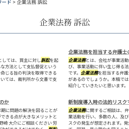
ワード
>
企業法務 訴訟
企業法務 訴訟
企業法務を担当する弁護士
としては、買主に対し
訴訟
を起
企業法務
とは、会社が事業活動
易な方法として支払督促という
び、事業活動に伴い生じ得る法
を命じる旨の判決を取得できる
です。
企業法務
を担当する弁護
おいては、裁判所から文書で支
があるのでしょうか。本稿では
紹介していきたいと思います
のか
新制度導入時の法的リスク
早期に問題の解決を図ることが
企業法務
に関するご相談は、弁
ができる点が大きなメリットと
業活動を行い、多数の人、及び
野崎 大介にご相談ください 労
スクの発生が想定されます。発