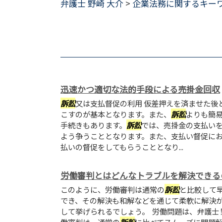
弁護士 野崎 大介
>
企業法務に関するキー
迅速かつ適切な法的手段による売掛金回収
訴訟
又は支払督促の利用 仮差押えを済ませた後
こすのが基本となります。また、
訴訟
よりも簡
手続きもあります。
訴訟
では、売掛金の支払い
よう争うこととなります。また、支払い督促に
払いの督促をしてもらうこととなり...
労働審判とはどんなトラブルを解決できる
このように、労働審判は通常の
訴訟
と比較して
でき、その解決も和解などを通じて柔軟に解決
して挙げられるでしょう。 労働問題は、弁護士 