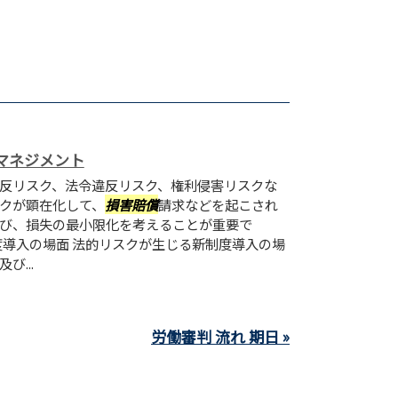
マネジメント
反リスク、法令違反リスク、権利侵害リスクな
クが顕在化して、
損害賠償
請求などを起こされ
び、損失の最小限化を考えることが重要で
度導入の場面 法的リスクが生じる新制度導入の場
...
労働審判 流れ 期日 »