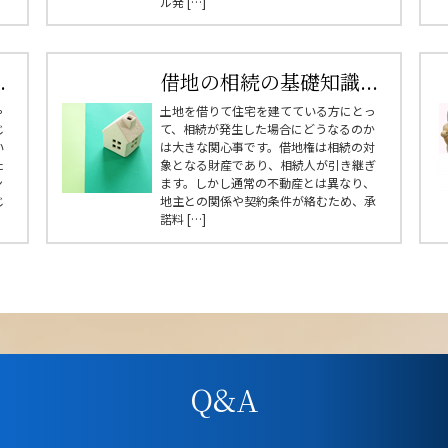
ル発 […]
.
借地の相続の基礎知識...
ゃ
土地を借りて住宅を建てている方にとっ
じ
て、相続が発生した場合にどうなるのか
い
は大きな関心事です。借地権は相続の対
た
象となる財産であり、相続人が引き継ぎ
ン
ます。しかし通常の不動産とは異なり、
じ
地主との関係や契約条件が絡むため、承
諾料 […]
Q&A