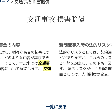
ワード
>
交通事故 損害賠償
交通事故 損害賠償
害金の内容
新制度導入時の法的リスク
に対し、様々な名目の損害につ
法的なリスクとしては、契約違
し、どのような内容が請求でき
どがありますが、これらのリス
う。そこで、本記事では
交通事
る事態を想定し、その予防、及
内容について解説します。
交通
す。 法的リスクが生じる新制
面としては、人事制度の変更、及び
一覧に戻る