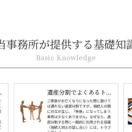
当事務所が提供する基礎知
Basic Knowledge
.
遺産分割でよくあるト...
ま
ご家族がお亡くなりになった際に避けて
こ
は通れない遺産分割ですが、相続人の間
認
に対立が生じ、「争族」になってしまう
事例は少なくありません。なぜなら、遺
認
産分割する際に一般的に利用される協議
ご
（相続人同士の話し合い）には、トラブ