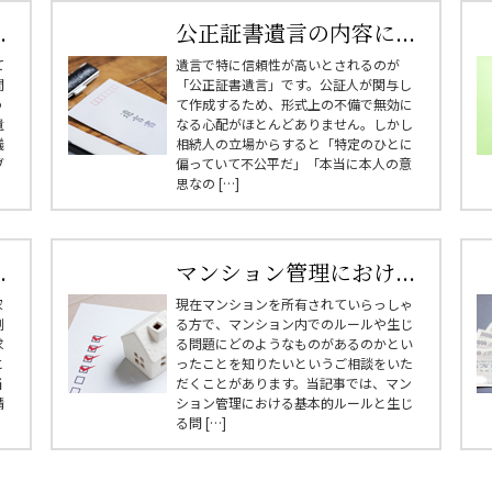
.
公正証書遺言の内容に...
て
遺言で特に信頼性が高いとされるのが
間
「公正証書遺言」です。公証人が関与し
う
て作成するため、形式上の不備で無効に
遺
なる心配がほとんどありません。しかし
議
相続人の立場からすると「特定のひとに
ブ
偏っていて不公平だ」「本当に本人の意
思なの […]
.
マンション管理におけ...
家
現在マンションを所有されていらっしゃ
制
る方で、マンション内でのルールや生じ
求
る問題にどのようなものがあるのかとい
と
ったことを知りたいというご相談をいた
当
だくことがあります。当記事では、マン
請
ション管理における基本的ルールと生じ
る問 […]