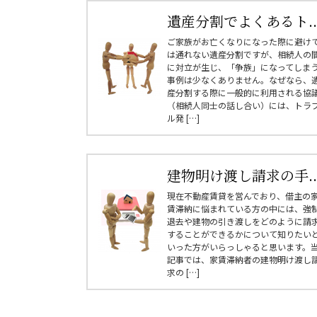
遺産分割でよくあるト..
ご家族がお亡くなりになった際に避け
は通れない遺産分割ですが、相続人の
に対立が生じ、「争族」になってしま
事例は少なくありません。なぜなら、
産分割する際に一般的に利用される協
（相続人同士の話し合い）には、トラ
ル発 […]
建物明け渡し請求の手..
現在不動産賃貸を営んでおり、借主の
賃滞納に悩まれている方の中には、強
退去や建物の引き渡しをどのように請
することができるかについて知りたい
いった方がいらっしゃると思います。
記事では、家賃滞納者の建物明け渡し
求の […]