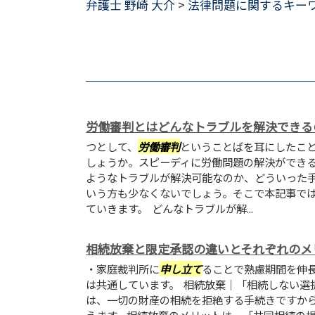
弁護士 野崎 大介
>
法律問題に関するキー
労働審判とはどんなトラブルを解決できる
つとして、
労働審判
ということばを耳にしたこ
しょうか。スピーディに労働問題の解決ができ
ようなトラブルが解決可能なのか、どういった
いう方も少なくないでしょう。そこで本記事で
ていきます。 どんなトラブルが解...
相続放棄と限定承認の違いとそれぞれのメ
・家庭裁判所に
申し立て
ることで熟慮期間を伸
は共通しています。 相続放棄｜「相続しない選
は、一切の財産の相続を拒絶する手続きですか