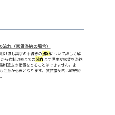
の流れ（家賃滞納の場合）
明け渡し請求の手続きの
流れ
について詳しく解
者から強制退去までの
流れ
まず借主が家賃を滞納
強制退去の措置をとることはできません。ま
も注意が必要となります。 賃貸借契約は継続的
.