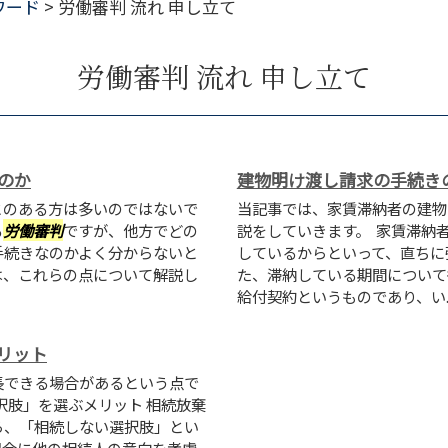
ワード
>
労働審判 流れ 申し立て
労働審判 流れ 申し立て
のか
建物明け渡し請求の手続き
とのある方は多いのではないで
当記事では、家賃滞納者の建物
る
労働審判
ですが、他方でどの
説をしていきます。 家賃滞納
手続きなのかよく分からないと
しているからといって、直ちに
は、これらの点について解説し
た、滞納している期間について
給付契約というものであり、い..
リット
長できる場合があるという点で
択肢」を選ぶメリット 相続放棄
ら、「相続しない選択肢」とい