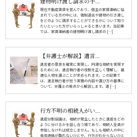
建物明け渡し請求の手...
現在不動産賃貸を営んでおり、借主の家賃滞納に悩
まれている方の中には、強制退去や建物の引き渡し
をどのように請求することができるかについて知り
たいといった方がいらっしゃると思います。当記事
では、家賃滞納者の建物明け渡し請求の […]
【弁護士が解説】遺言...
遺言者の意思を確実に実現し、円滑な相続を実現す
るためには、遺言執行者の役割を正しく理解し、最
適な人物を選ぶことが求められます。この記事で
は、遺言執行者が担う実務の内容や選び方の基準に
ついて、弁護士の視点から解説します。遺 […]
行方不明の相続人がい...
遺産分割協議は、相続が発生したときに遺産をどの
ように分けるかを話し合う場であり、相続人全員が
参加しなければ成立しません。もしも相続人の中に
長年連絡が取れないひとや、行方がわからないひと