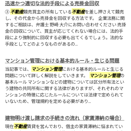
迅速かつ適切な法的手段による売掛金回収
③
不動産
競売買主の所有している
不動産
を差し押さえて競売
し、その代金から売掛金を回収する方法です。 企業法務に関
するご相談は、弁護士 野崎 大介にお問い合わせください 売掛
金の回収について、買主が応じてくれない場合には、法的手
段により強制的に回収する必要も出てくるでしょう。法的な
手段としてどのようなものがあるの...
マンション管理における基本的ルール・生じる問題
当記事では、
マンション管理
における基本的ルールと生じる
問題について詳しく解説をしていきます。
マンション管理
の
基本ルール マンションなどの建物については区分所有法とい
う建物の共同所有に関する法律がありますが、それぞれのマ
ンションの特徴に応じたルールについては法律で定められて
いないため、管理規約を定める必要があり...
建物明け渡し請求の手続きの流れ（家賃滞納の場合）
現在
不動産
賃貸を営んでおり、借主の家賃滞納に悩まれてい