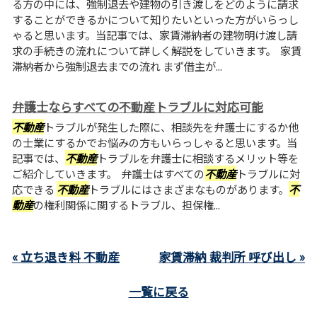
る方の中には、強制退去や建物の引き渡しをどのように請求
することができるかについて知りたいといった方がいらっし
ゃると思います。当記事では、家賃滞納者の建物明け渡し請
求の手続きの流れについて詳しく解説をしていきます。 家賃
滞納者から強制退去までの流れ まず借主が...
弁護士ならすべての不動産トラブルに対応可能
不動産
トラブルが発生した際に、相談先を弁護士にするか他
の士業にするかでお悩みの方もいらっしゃると思います。当
記事では、
不動産
トラブルを弁護士に相談するメリット等を
ご紹介していきます。 弁護士はすべての
不動産
トラブルに対
応できる
不動産
トラブルにはさまざまなものがあります。
不
動産
の権利関係に関するトラブル、担保権...
« 立ち退き料 不動産
家賃滞納 裁判所 呼び出し »
一覧に戻る