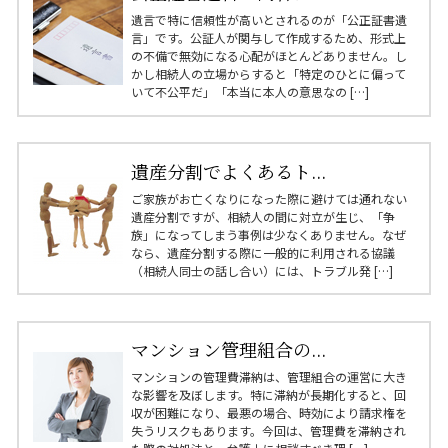
遺言で特に信頼性が高いとされるのが「公正証書遺
言」です。公証人が関与して作成するため、形式上
の不備で無効になる心配がほとんどありません。し
かし相続人の立場からすると「特定のひとに偏って
いて不公平だ」「本当に本人の意思なの […]
遺産分割でよくあるト...
ご家族がお亡くなりになった際に避けては通れない
遺産分割ですが、相続人の間に対立が生じ、「争
族」になってしまう事例は少なくありません。なぜ
なら、遺産分割する際に一般的に利用される協議
（相続人同士の話し合い）には、トラブル発 […]
マンション管理組合の...
マンションの管理費滞納は、管理組合の運営に大き
な影響を及ぼします。特に滞納が長期化すると、回
収が困難になり、最悪の場合、時効により請求権を
失うリスクもあります。今回は、管理費を滞納され