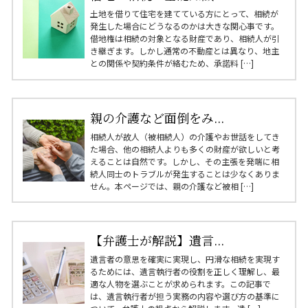
土地を借りて住宅を建てている方にとって、相続が
発生した場合にどうなるのかは大きな関心事です。
借地権は相続の対象となる財産であり、相続人が引
き継ぎます。しかし通常の不動産とは異なり、地主
との関係や契約条件が絡むため、承諾料 […]
親の介護など面倒をみ...
相続人が故人（被相続人）の介護やお世話をしてき
た場合、他の相続人よりも多くの財産が欲しいと考
えることは自然です。しかし、その主張を発端に相
続人同士のトラブルが発生することは少なくありま
せん。本ページでは、親の介護など被相 […]
【弁護士が解説】遺言...
遺言者の意思を確実に実現し、円滑な相続を実現す
るためには、遺言執行者の役割を正しく理解し、最
適な人物を選ぶことが求められます。この記事で
は、遺言執行者が担う実務の内容や選び方の基準に