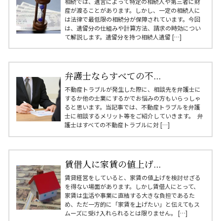
相続では、遺言によって特定の相続人や第三者に財
産が渡ることがあります。しかし、一定の相続人に
は法律で最低限の相続分が保障されています。今回
は、遺留分の仕組みや計算方法、請求の時効につい
て解説します。遺留分を持つ相続人遺留 […]
弁護士ならすべての不...
不動産トラブルが発生した際に、相談先を弁護士に
するか他の士業にするかでお悩みの方もいらっしゃ
ると思います。当記事では、不動産トラブルを弁護
士に相談するメリット等をご紹介していきます。 弁
護士はすべての不動産トラブルに対 […]
賃借人に家賃の値上げ...
賃貸経営をしていると、家賃の値上げを検討せざる
を得ない場面があります。しかし賃借人にとって、
家賃は生活や事業に直結する大きな負担であるた
め、ただ一方的に「家賃を上げたい」と伝えてもス
ムーズに受け入れられるとは限りません。 […]