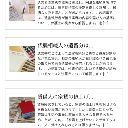
遺言者の意思を確実に実現し、円滑な相続を実現す
るためには、遺言執行者の役割を正しく理解し、最
適な人物を選ぶことが求められます。この記事で
は、遺言執行者が担う実務の内容や選び方の基準に
ついて、弁護士の視点から解説します。遺 […]
代襲相続人の遺留分は...
遺言書などによって法定相続分と異なる遺産分割が
なされた場合、特定の相続人が受け取るべき最低限
の取り分である遺留分が侵害されることがありま
す。この記事では、代襲相続において遺留分が認め
られるケースと注意点について解説します […]
賃借人に家賃の値上げ...
賃貸経営をしていると、家賃の値上げを検討せざる
を得ない場面があります。しかし賃借人にとって、
家賃は生活や事業に直結する大きな負担であるた
め、ただ一方的に「家賃を上げたい」と伝えてもス
ムーズに受け入れられるとは限りません。 […]