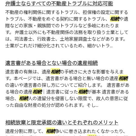
弁護士ならすべての不動産トラブルに対応可能
不動産の権利関係に関するトラブル、担保権の設定に関する
トラブル、不動産をめぐる契約に関するトラブル、
相続
や遺
贈などの家族・親族間でのトラブルなど多岐にわたりま
す。 弁護士以外にも不動産関係の法務を取り扱う士業として
は、司法書士、行政書士、土地家屋調査士などがあります。
士業がこれだけ細分化されているため、細かいトラ...
遺言書がある場合とない場合の遺産相続
遺言書の有無は、遺産
相続
の手続きに大きな影響を与えま
す。本ページでは、遺言書がある場合と無い場合の遺産
相続
の違いや遺言書の探し方についてご紹介します。 遺言書があ
る場合の遺産
相続
｜遺言書に従った
相続
が基本 遺言書がある
場合、
相続
人の遺留分を侵害しない限度で、故人の意思に従
った自由な財産の処分が認められます。そし...
相続放棄と限定承認の違いとそれぞれのメリット
遺産分割に際して、
相続
争いに巻き込まれたくなかったり、