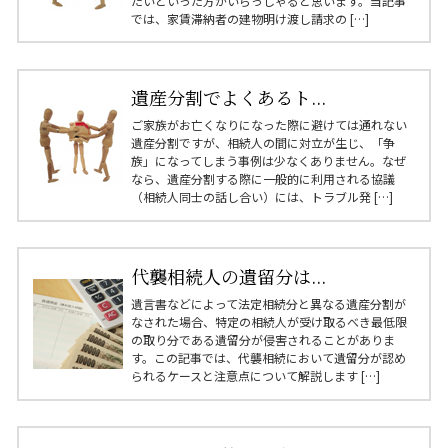
たいといった方がいらっしゃると思います。当記事
では、家賃滞納者の建物明け渡し請求の […]
遺産分割でよくあるト...
ご家族がお亡くなりになった際に避けては通れない
遺産分割ですが、相続人の間に対立が生じ、「争
族」になってしまう事例は少なくありません。なぜ
なら、遺産分割する際に一般的に利用される協議
（相続人同士の話し合い）には、トラブル発 […]
代襲相続人の遺留分は...
遺言書などによって法定相続分と異なる遺産分割が
なされた場合、特定の相続人が受け取るべき最低限
の取り分である遺留分が侵害されることがありま
す。この記事では、代襲相続において遺留分が認め
られるケースと注意点について解説します […]