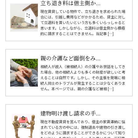
立ち退き料は借主側か...
現在賃貸している物件で、立ち退きを求められた場
合には、引越し費用などがかかるため、貸主に対し
て立退料を貰いたいという方も多くいらっしゃると
思います。しかしながら、立退料は借主側から積極
的に請求することはできません。当記事 […]
親の介護など面倒をみ...
相続人が故人（被相続人）の介護やお世話をしてき
た場合、他の相続人よりも多くの財産が欲しいと考
えることは自然です。しかし、その主張を発端に相
続人同士のトラブルが発生することは少なくありま
せん。本ページでは、親の介護など被相 […]
建物明け渡し請求の手...
現在不動産賃貸を営んでおり、借主の家賃滞納に悩
まれている方の中には、強制退去や建物の引き渡し
をどのように請求することができるかについて知り