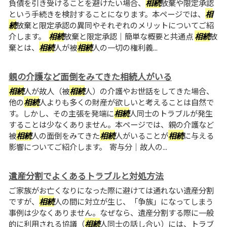
負債を引き受けることを避けたい場合、
相続
放棄や限定承認
という手続きを検討することになります。本ページでは、
相
続
放棄と限定承認の異同やそれぞれのメリットについてご紹
介します。
相続
放棄と限定承認｜簡単な概要と共通点
相続
放
棄とは、
相続
人が被
相続
人の一切の権利義...
親の介護など面倒をみてきた相続人がいる
相続
人が故人（被
相続
人）の介護やお世話をしてきた場合、
他の
相続
人よりも多くの財産が欲しいと考えることは自然で
す。しかし、その主張を発端に
相続
人同士のトラブルが発生
することは少なくありません。本ページでは、親の介護など
被
相続
人の面倒をみてきた
相続
人がいることが
相続
に与える
影響についてご紹介します。 寄与分｜故人の...
遺産分割でよくあるトラブルと対処方法
ご家族がお亡くなりになった際に避けては通れない遺産分割
ですが、
相続
人の間に対立が生じ、「争族」になってしまう
事例は少なくありません。なぜなら、遺産分割する際に一般
的に利用される協議（
相続
人同士の話し合い）には、トラブ